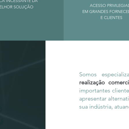
CA INCESSANTE DA
ACESSO PRIVILEGI
ELHOR SOLUÇÃO
EM GRANDES FORNECE
E CLIENTES
Somos especiali
realização comerci
importantes clien
apresentar alterna
sua indústria, at