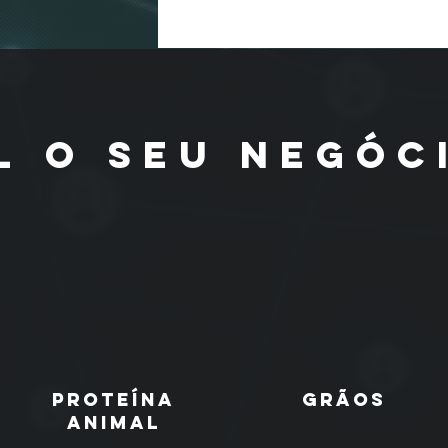
L O SEU NEGÓC
proteína
grãos
animal