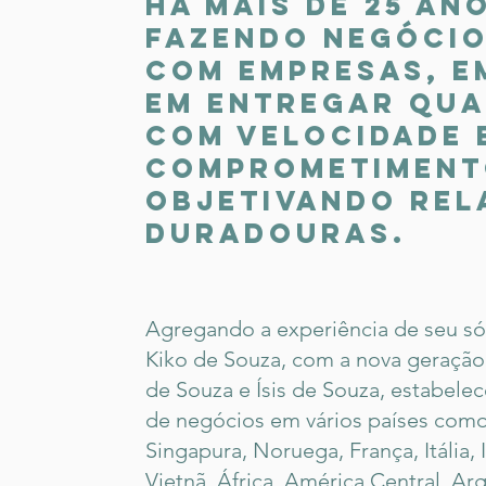
Há mais de 25 an
fazendo negóci
com empresas, 
em entregar qua
com velocidade
comprometiment
objetivando rel
duradouras.
Agregando a experiência de seu só
Kiko de Souza, com a nova geração
de Souza e Ísis de Souza, estabele
de negócios em vários países como
Singapura, Noruega, França, Itália, I
Vietnã, África, América Central, Ar