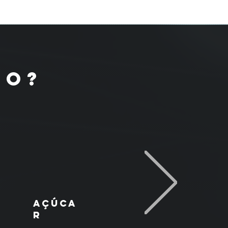
IO?
açúca
r