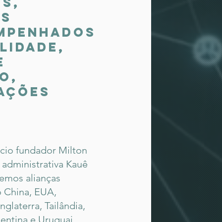
os,
os
empenhados
lidade,
e
o,
ações
cio fundador Milton
 administrativa Kauê
cemos alianças
 China, EUA,
nglaterra, Tailândia,
gentina e Uruguai.