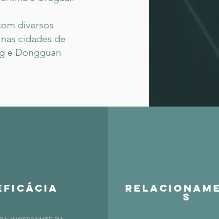
com diversos
 nas cidades de
ng e Dongguan
EFICÁCIA
RELACIONAM
S